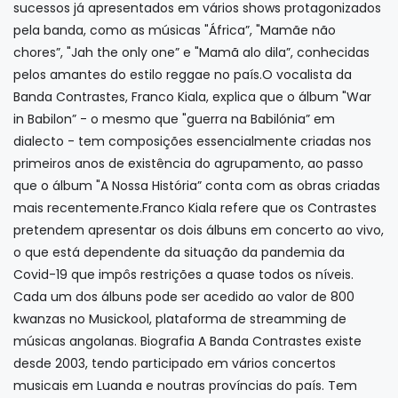
sucessos já apresentados em vários shows protagonizados
pela banda, como as músicas "África”, "Mamãe não
chores”, "Jah the only one” e "Mamã alo dila”, conhecidas
pelos amantes do estilo reggae no país.O vocalista da
Banda Contrastes, Franco Kiala, explica que o álbum "War
in Babilon” - o mesmo que "guerra na Babilónia” em
dialecto - tem composições essencialmente criadas nos
primeiros anos de existência do agrupamento, ao passo
que o álbum "A Nossa História” conta com as obras criadas
mais recentemente.Franco Kiala refere que os Contrastes
pretendem apresentar os dois álbuns em concerto ao vivo,
o que está dependente da situação da pandemia da
Covid-19 que impôs restrições a quase todos os níveis.
Cada um dos álbuns pode ser acedido ao valor de 800
kwanzas no Musickool, plataforma de streamming de
músicas angolanas. Biografia A Banda Contrastes existe
desde 2003, tendo participado em vários concertos
musicais em Luanda e noutras províncias do país. Tem