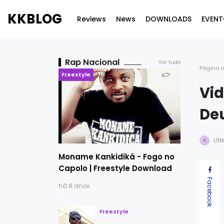
KKBLOG
Reviews
News
DOWNLOADS
EVENT
Rap Nacional
Ver tudo
Página i
Freestyle
Vid
Deu
UN
U
Moname Kankidiká - Fogo no
Capolo | Freestyle Download
Facebook
há 8 anos
Freestyle