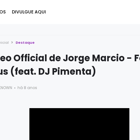
OS
DIVULGUE AQUI
nicial
Destaque
eo Official de Jorge Marcio - F
s (feat. DJ Pimenta)
KNOWN
há 8 anos