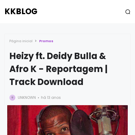
KKBLOG
Página inicial
Promos
Heizy ft. Deidy Bulla &
Afro K - Reportagem |
Track Download
UNKNOWN
há 13 anos
U