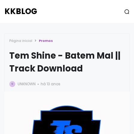
KKBLOG
Página inicial
Promos
Tem Shine - Batem Mal ||
Track Download
UNKNOWN
há 13 anos
U