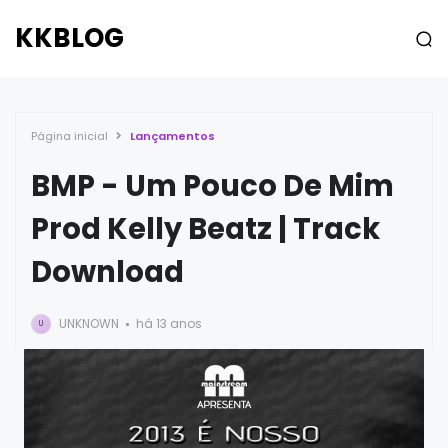
KKBLOG
Página inicial
Lançamentos
BMP - Um Pouco De Mim
Prod Kelly Beatz | Track
Download
UNKNOWN
há 13 anos
U