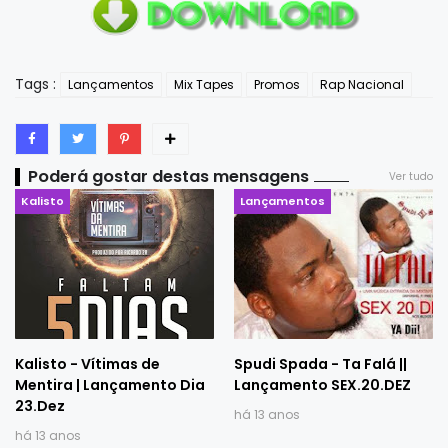
Tags :
Lançamentos
Mix Tapes
Promos
Rap Nacional
Poderá gostar destas mensagens
Ver tudo
Kalisto
Lançamentos
Kalisto - Vítimas de
Spudi Spada - Ta Falá ||
Mentira | Lançamento Dia
Lançamento SEX.20.DEZ
23.Dez
há 13 anos
há 13 anos