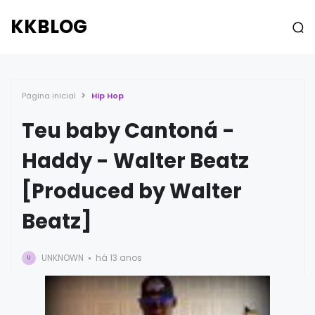
KKBLOG
Página inicial
Hip Hop
Teu baby Cantoná -
Haddy - Walter Beatz
[Produced by Walter
Beatz]
UNKNOWN
há 13 anos
U