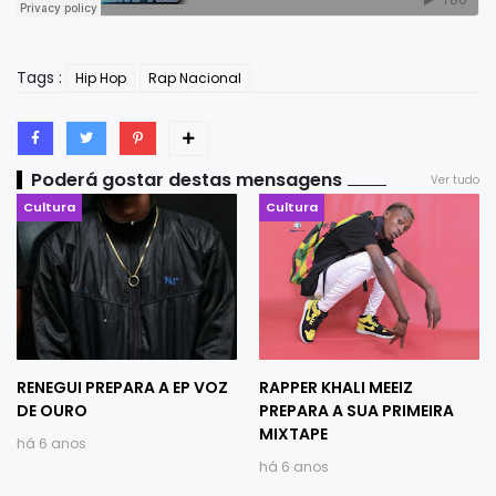
Tags :
Hip Hop
Rap Nacional
Poderá gostar destas mensagens
Ver tudo
Cultura
Cultura
RENEGUI PREPARA A EP VOZ
RAPPER KHALI MEEIZ
DE OURO
PREPARA A SUA PRIMEIRA
MIXTAPE
há 6 anos
há 6 anos