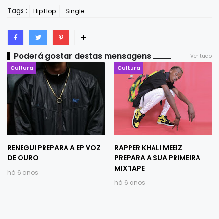
Tags :
Hip Hop
Single
Poderá gostar destas mensagens
Ver tudo
Cultura
Cultura
RENEGUI PREPARA A EP VOZ
RAPPER KHALI MEEIZ
DE OURO
PREPARA A SUA PRIMEIRA
MIXTAPE
há 6 anos
há 6 anos