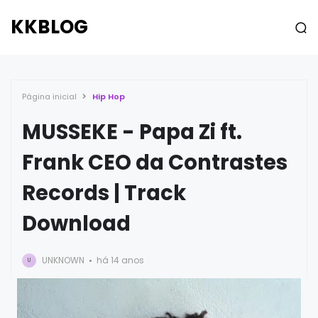
KKBLOG
Página inicial
Hip Hop
MUSSEKE - Papa Zi ft.
Frank CEO da Contrastes
Records | Track
Download
UNKNOWN
há 14 anos
U