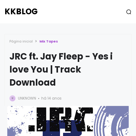
KKBLOG
Página inicial
Mix Tapes
JRC ft. Jay Fleep - Yes i
love You | Track
Download
UNKNOWN
há 14 anos
U