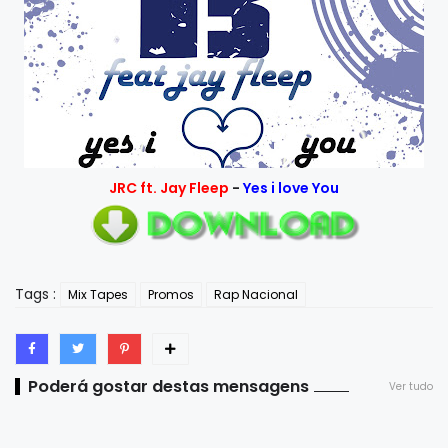
JRC ft. Jay Fleep
-
Yes i love You
Tags :
Mix Tapes
Promos
Rap Nacional
Poderá gostar destas mensagens
Ver tudo