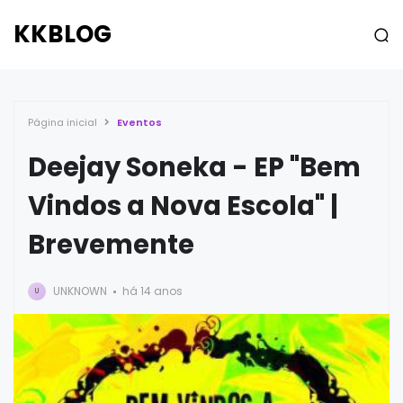
KKBLOG
Página inicial
Eventos
Deejay Soneka - EP "Bem
Vindos a Nova Escola" |
Brevemente
UNKNOWN
há 14 anos
U