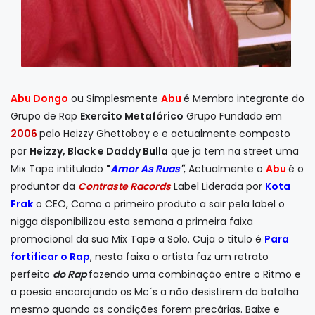
Abu Dongo
ou Simplesmente
Abu
é Membro integrante do
Grupo de Rap
Exercito Metafórico
Grupo Fundado em
2006
pelo Heizzy Ghettoboy e e actualmente composto
por
Heizzy, Black e Daddy Bulla
que ja tem na street uma
Mix Tape intitulado
"
Amor As Ruas
"
, Actualmente o
Abu
é o
produntor da
Contraste Racords
Label Liderada por
Kota
Frak
o CEO, Como o primeiro produto a sair pela label o
nigga disponibilizou esta semana a primeira faixa
promocional da sua Mix Tape a Solo. Cuja o titulo é
Para
fortificar o Rap
, nesta faixa o artista faz um retrato
perfeito
do Rap
fazendo uma combinação entre o Ritmo e
a poesia encorajando os Mc´s a não desistirem da batalha
mesmo quando as condições forem precárias. Baixe e