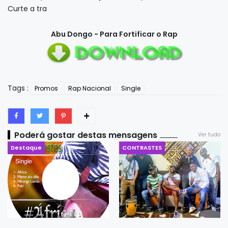
Curte a tra
Abu Dongo - Para Fortificar o Rap
Tags :
Promos
Rap Nacional
Single
Poderá gostar destas mensagens
Ver tudo
Destaque
CONTRASTES