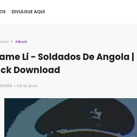
OS
DIVULGUE AQUI
nicial
Album
me Li - Soldados De Angola |
ack Download
KNOWN
há 14 anos