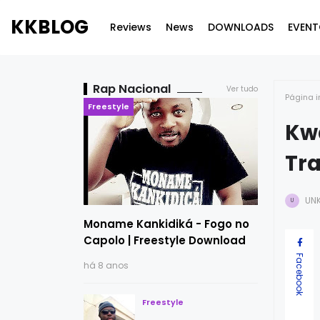
KKBLOG
Reviews
News
DOWNLOADS
EVENT
Rap Nacional
Ver tudo
Página i
Freestyle
Kwa
Tr
UN
U
Moname Kankidiká - Fogo no
Capolo | Freestyle Download
Facebook
há 8 anos
Freestyle