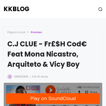
KKBLOG
Página inicial
Promos
C.J CLUE - Fr£$H Cod€
Feat Mona Nicastro,
Arquiteto & Vicy Boy
UNKNOWN
há 14 anos
U