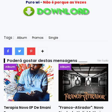
Puro wi
-
Não é porque as Vezes
Tags :
Album
Promos
Single
Poderá gostar destas mensagens
Ver tudo
Album
Album
Terapia Novo EP De Emani
"Franco-Atirador": Novo