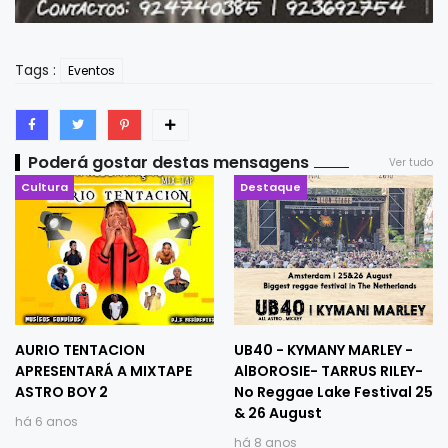
Tags :
Eventos
Poderá gostar destas mensagens
Ver tudo
Cultura
Destaque
AURIO TENTACION
UB40 - KYMANY MARLEY -
APRESENTARÁ A MIXTAPE
AlBOROSIE- TARRUS RILEY-
ASTRO BOY 2
No Reggae Lake Festival 25
& 26 August
há 6 anos
há 8 anos