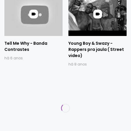
Tell Me Why - Banda
Young Boy & Swazy -
Contrastes
Rappers pra jaula ( Street
video)
há 6 anos
há 8 anos