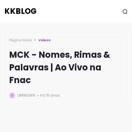
KKBLOG
Página inicial
Videos
MCK - Nomes, Rimas &
Palavras | Ao Vivo na
Fnac
UNKNOWN
há 15 anos
U