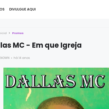
OS
DIVULGUE AQUI
nicial
Promos
las MC - Em que Igreja
KNOWN
há 14 anos