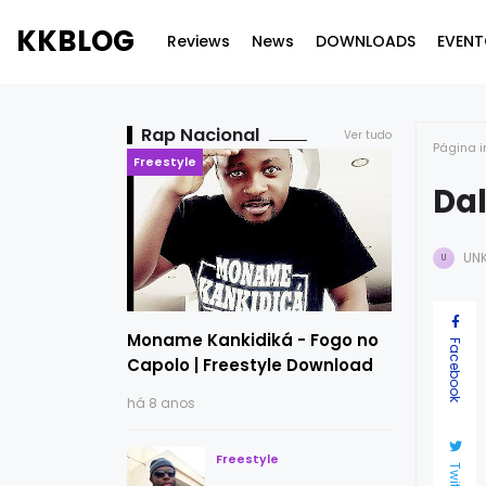
KKBLOG
Reviews
News
DOWNLOADS
EVENT
Rap Nacional
Ver tudo
Página i
Freestyle
Dal
UN
U
Moname Kankidiká - Fogo no
Facebook
Capolo | Freestyle Download
há 8 anos
Freestyle
Twitter