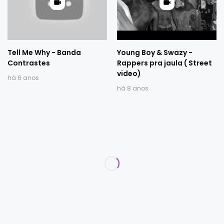
Tell Me Why - Banda
Young Boy & Swazy -
Contrastes
Rappers pra jaula ( Street
video)
há 6 anos
há 8 anos