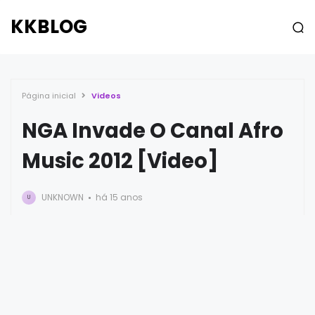
KKBLOG
Página inicial
Videos
NGA Invade O Canal Afro
Music 2012 [Video]
UNKNOWN
há 15 anos
U