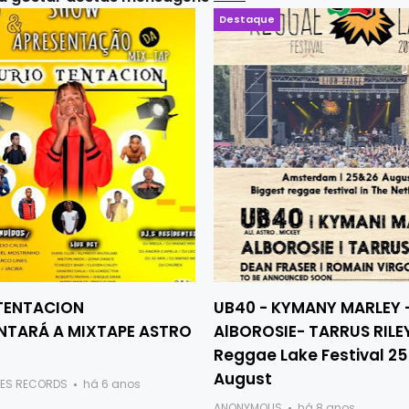
Destaque
TENTACION
UB40 - KYMANY MARLEY 
NTARÁ A MIXTAPE ASTRO
AlBOROSIE- TARRUS RILE
Reggae Lake Festival 25
August
ES RECORDS
há 6 anos
ANONYMOUS
há 8 anos