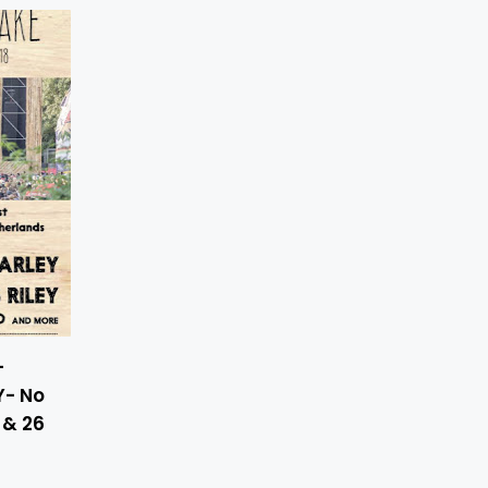
-
Y- No
 & 26