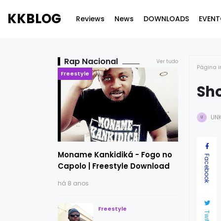
KKBLOG
Reviews
News
DOWNLOADS
EVENT
Rap Nacional
Ver tudo
Página i
Freestyle
Sh
UN
U
Moname Kankidiká - Fogo no
Facebook
Capolo | Freestyle Download
há 8 anos
Freestyle
Twitter