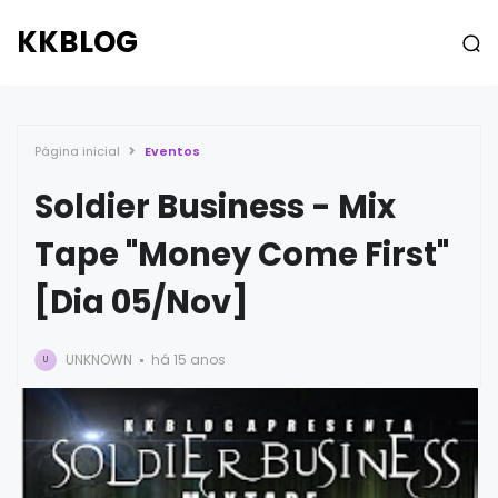
KKBLOG
Página inicial
Eventos
Soldier Business - Mix
Tape "Money Come First"
[Dia 05/Nov]
UNKNOWN
há 15 anos
U