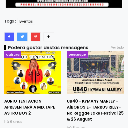
Tags :
Eventos
Poderá gostar destas mensagens
Ver tudo
Cultura
Destaque
AURIO TENTACION
UB40 - KYMANY MARLEY -
APRESENTARÁ A MIXTAPE
AlBOROSIE- TARRUS RILEY-
ASTRO BOY 2
No Reggae Lake Festival 25
& 26 August
há 6 anos
há 8 anos