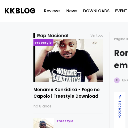
KKBLOG
Reviews
News
DOWNLOADS
EVENT
Rap Nacional
Ver tudo
Página i
Freestyle
Rom
em
UN
U
Moname Kankidiká - Fogo no
Capolo | Freestyle Download
Facebook
há 8 anos
Freestyle