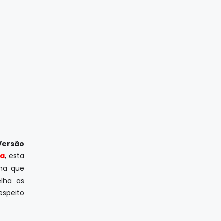
Versão
da
, esta
ina que
lha as
espeito