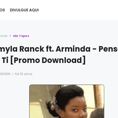
OS
DIVULGUE AQUI
nicial
Mix Tapes
yla Ranck ft. Arminda - Pen
 Ti [Promo Download]
KNOWN
há 15 anos