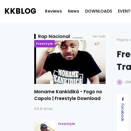
KKBLOG
Reviews
News
DOWNLOADS
EVENT
Rap Nacional
Ver tudo
Página i
Freestyle
Fre
Tr
UN
U
Moname Kankidiká - Fogo no
Capolo | Freestyle Download
Facebook
há 8 anos
Freestyle