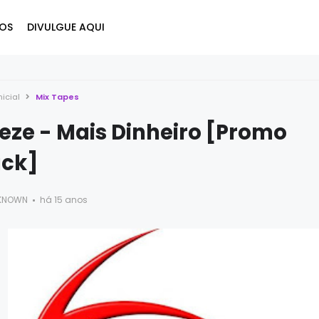
OS
DIVULGUE AQUI
nicial
Mix Tapes
eze - Mais Dinheiro [Promo
ack]
KNOWN
há 15 anos