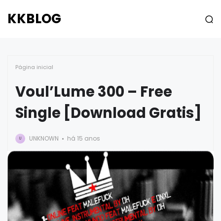
KKBLOG
Página inicial
Voul’Lume 300 – Free
Single [Download Gratis]
UNKNOWN
há 15 anos
U