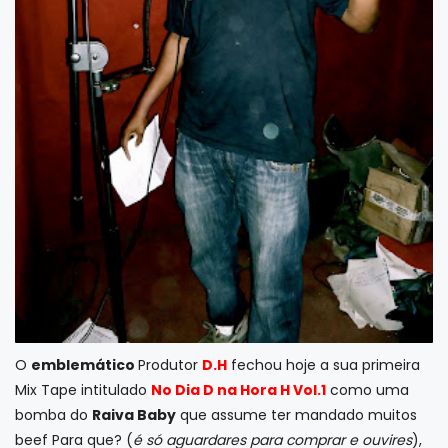
O
emblemático
Produtor
D.H
fechou hoje a sua primeira
Mix Tape intitulado
No Dia D na Hora H Vol.1
como uma
bomba do
Raiva Baby
que assume ter mandado muitos
beef Para que? (
é só aguardares para comprar e ouvires
),