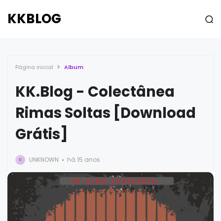
KKBLOG
Página inicial
Album
KK.Blog - Colectânea
Rimas Soltas [Download
Grátis]
UNKNOWN
há 15 anos
U