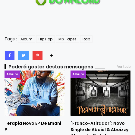
Tags :
Album
Hip Hop
Mix Tapes
Rap
Poderá gostar destas mensagens
Ver tudo
Album
Album
Terapia Novo EP De Emani
"Franco-Atirador": Novo
P
Single de Abdiel & Aboizzy