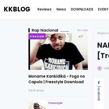
KKBLOG
Reviews
News
DOWNLOADS
EVENT
Rap Nacional
Ver tudo
Página i
Freestyle
NAI
[T
UN
U
Moname Kankidiká - Fogo no
Capolo | Freestyle Download
Facebook
há 8 anos
Freestyle