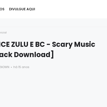
OS
DIVULGUE AQUI
nicial
CE ZULU E BC - Scary Music
rack Download]
KNOWN
há 15 anos