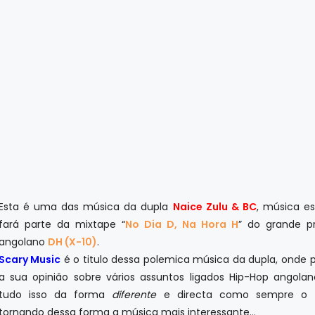
Esta é uma das música da dupla
Naice Zulu & BC
, música e
fará parte da mixtape “
No Dia D, Na Hora H
” do grande p
angolano
DH (X-10)
.
Scary Music
é o titulo dessa polemica música da dupla, onde
a sua opinião sobre vários assuntos ligados Hip-Hop angola
tudo isso da forma
diferente
e directa como sempre o 
tornando dessa forma a música mais interessante…