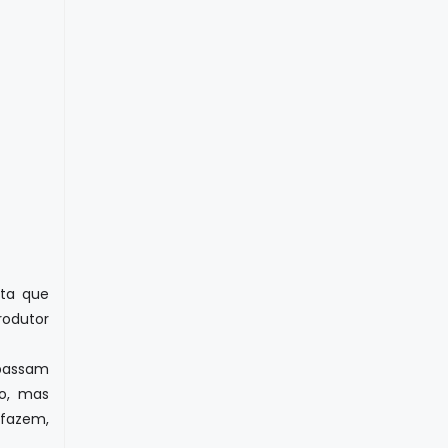
sta que
rodutor
 passam
no, mas
fazem,