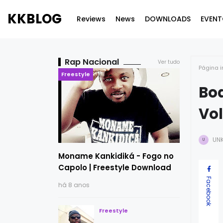
KKBLOG
Reviews
News
DOWNLOADS
EVENT
Rap Nacional
Ver tudo
Página i
Freestyle
Boa
Vol
UN
U
Moname Kankidiká - Fogo no
Capolo | Freestyle Download
Facebook
há 8 anos
Freestyle