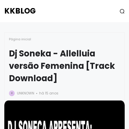
KKBLOG
Página inicial
Dj Soneka - Allelluia
versão Femenina [Track
Download]
UNKNOWN
há 15 anos
U