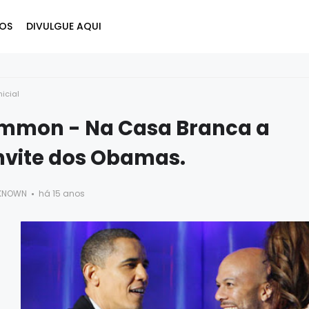
OS
DIVULGUE AQUI
nicial
mmon - Na Casa Branca a
nvite dos Obamas.
KNOWN
há 15 anos