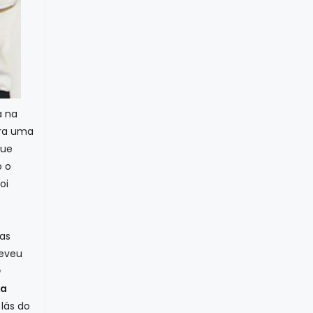
a na
ra uma
que
o o
oi
r
oas
reveu
m
a
 lás do