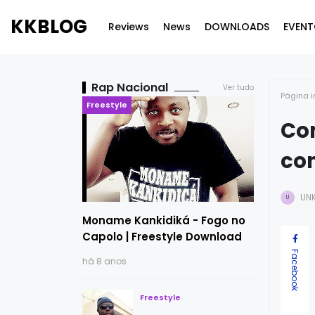
KKBLOG
Reviews
News
DOWNLOADS
EVENT
Rap Nacional
Ver tudo
Página i
Freestyle
Co
co
UN
U
Moname Kankidiká - Fogo no
Capolo | Freestyle Download
Facebook
há 8 anos
Freestyle