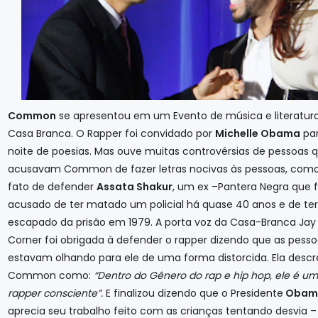
Common
se apresentou em um Evento de música e literatur
Casa Branca. O Rapper foi convidado por
Michelle Obama
pa
noite de poesias. Mas ouve muitas controvérsias de pessoas 
acusavam Common de fazer letras nocivas às pessoas, com
fato de defender
Assata Shakur
, um ex –Pantera Negra que f
acusado de ter matado um policial há quase 40 anos e de te
escapado da prisão em 1979. A porta voz da Casa-Branca Jay
Corner foi obrigada à defender o rapper dizendo que as pess
estavam olhando para ele de uma forma distorcida. Ela desc
Common como:
“Dentro do Gênero do rap e hip hop, ele é u
rapper consciente”.
E finalizou dizendo que o Presidente
Obam
aprecia seu trabalho feito com as crianças tentando desvia –