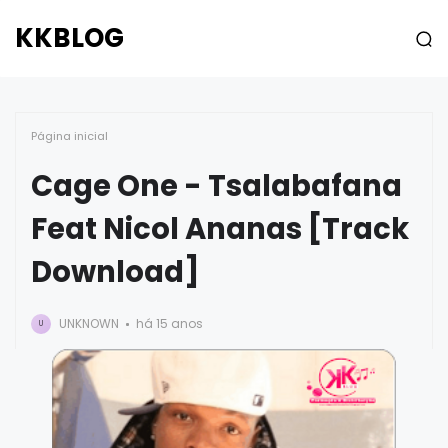
KKBLOG
Página inicial
Cage One - Tsalabafana
Feat Nicol Ananas [Track
Download]
UNKNOWN
há 15 anos
U