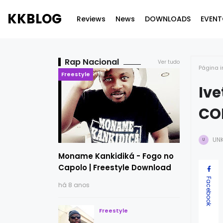
KKBLOG
Reviews
News
DOWNLOADS
EVENT
Rap Nacional
Ver tudo
Página i
Freestyle
Ive
CO
UN
U
Moname Kankidiká - Fogo no
Capolo | Freestyle Download
Facebook
há 8 anos
Freestyle