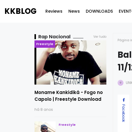
KKBLOG
Reviews
News
DOWNLOADS
EVENT
Rap Nacional
Ver tudo
Página i
Freestyle
Bal
11/
UN
U
Moname Kankidiká - Fogo no
Capolo | Freestyle Download
Facebook
há 8 anos
Freestyle