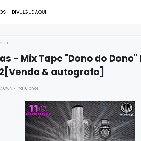
OS
DIVULGUE AQUI
nicial
as - Mix Tape "Dono do Dono" 
12[Venda & autografo]
KNOWN
há 16 anos