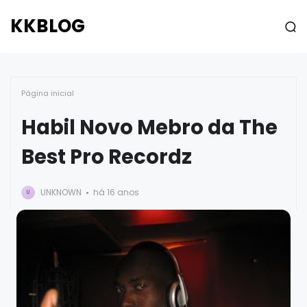
KKBLOG
Página inicial
Habil Novo Mebro da The
Best Pro Recordz
UNKNOWN
há 16 anos
U