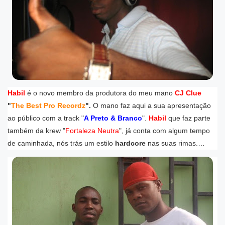
Habil
é o novo membro da produtora do meu mano
CJ Clue
"
The Best Pro Recordz
".
O mano faz aqui a sua apresentação
ao público com a track "
A Preto & Branco
".
Habil
que faz parte
também da krew "
Fortaleza Neutra
", já conta com algum tempo
de caminhada, nós trás um estilo
hardcore
nas suas rimas.
…