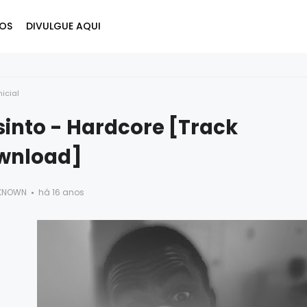
OS
DIVULGUE AQUI
nicial
into - Hardcore [Track
wnload]
KNOWN
há 16 anos