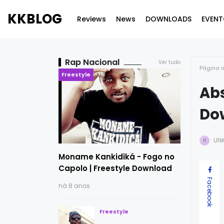
KKBLOG
Reviews
News
DOWNLOADS
EVENT
Rap Nacional
Ver tudo
Página i
Freestyle
Abs
Do
UN
U
Moname Kankidiká - Fogo no
Capolo | Freestyle Download
Facebook
há 8 anos
Freestyle