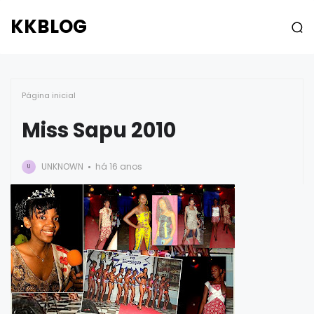
KKBLOG
Página inicial
Miss Sapu 2010
UNKNOWN
há 16 anos
U